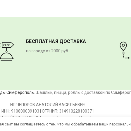
БЕСПЛАТНАЯ ДОСТАВКА
FREE
по городу от 2000 руб.
еды Симферополь
. Шашлык, пицца, роллы с доставкой по Симферо
ИП ЧЕПОРОВ АНАТОЛИЙ ВАСИЛЬЕВИЧ
ИНН: 910800039103 | ОГРНИП: 314910228100371
Л: +7 (978) 707 95 76 | e-mail: cheporov.a.v@yandex.ru
ещая сайт вы соглашаетесь с тем, что мы обрабатываем ваши персонал