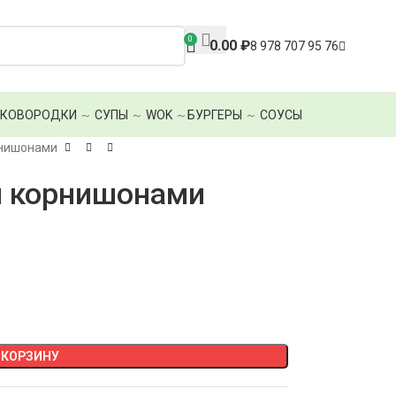
0
0.00
₽
8 978 707 95 76
СКОВОРОДКИ
～
СУПЫ
～
WOK
～
БУРГЕРЫ
～
СОУСЫ
рнишонами
и корнишонами
 КОРЗИНУ