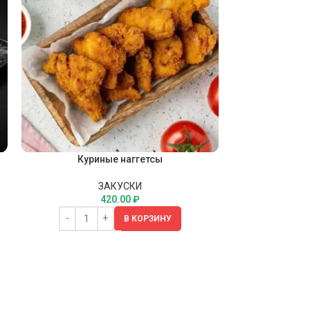
Куриные наггетсы
Мид
ЗАКУСКИ
420.00
₽
В КОРЗИНУ